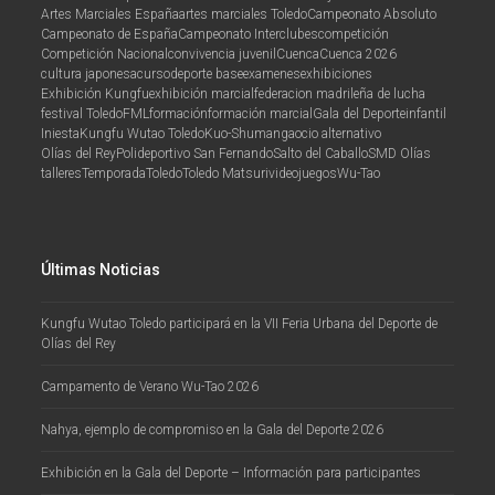
Artes Marciales España
artes marciales Toledo
Campeonato Absoluto
Campeonato de España
Campeonato Interclubes
competición
Competición Nacional
convivencia juvenil
Cuenca
Cuenca 2026
cultura japonesa
curso
deporte base
examenes
exhibiciones
Exhibición Kungfu
exhibición marcial
federacion madrileña de lucha
festival Toledo
FML
formación
formación marcial
Gala del Deporte
infantil
Iniesta
Kungfu Wutao Toledo
Kuo-Shu
manga
ocio alternativo
Olías del Rey
Polideportivo San Fernando
Salto del Caballo
SMD Olías
talleres
Temporada
Toledo
Toledo Matsuri
videojuegos
Wu-Tao
Últimas Noticias
Kungfu Wutao Toledo participará en la VII Feria Urbana del Deporte de
Olías del Rey
Campamento de Verano Wu-Tao 2026
Nahya, ejemplo de compromiso en la Gala del Deporte 2026
Exhibición en la Gala del Deporte – Información para participantes