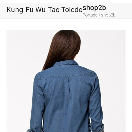
Skip
Open
Close
shop2b
Kung-Fu Wu-Tao Toledo
to
content
mobile
mobile
Portada
»
shop2b
menu
menu