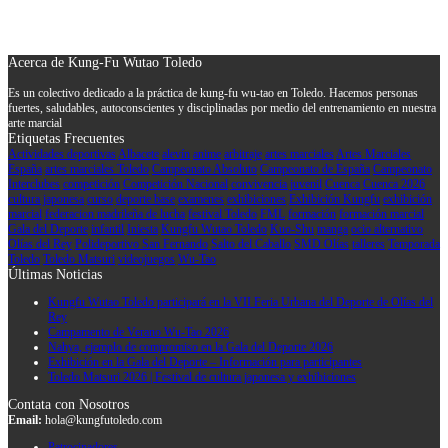
Acerca de Kung-Fu Wutao Toledo
Es un colectivo dedicado a la práctica de kung-fu wu-tao en Toledo. Hacemos personas
fuertes, saludables, autoconscientes y disciplinadas por medio del entrenamiento en nuestra
arte marcial
Etiquetas Frecuentes
Actividades deportivas
Albacete
alevín
anime
arbitraje
artes marciales
Artes Marciales
España
artes marciales Toledo
Campeonato Absoluto
Campeonato de España
Campeonato
Interclubes
competición
Competición Nacional
convivencia juvenil
Cuenca
Cuenca 2026
cultura japonesa
curso
deporte base
examenes
exhibiciones
Exhibición Kungfu
exhibición
marcial
federacion madrileña de lucha
festival Toledo
FML
formación
formación marcial
Gala del Deporte
infantil
Iniesta
Kungfu Wutao Toledo
Kuo-Shu
manga
ocio alternativo
Olías del Rey
Polideportivo San Fernando
Salto del Caballo
SMD Olías
talleres
Temporada
Toledo
Toledo Matsuri
videojuegos
Wu-Tao
Últimas Noticias
Kungfu Wutao Toledo participará en la VII Feria Urbana del Deporte de Olías del
Rey
Campamento de Verano Wu-Tao 2026
Nahya, ejemplo de compromiso en la Gala del Deporte 2026
Exhibición en la Gala del Deporte – Información para participantes
Toledo Matsuri 2026 | Festival de cultura japonesa y exhibiciones
Contata con Nosotros
Email:
hola@kungfutoledo.com
Patrocinadores