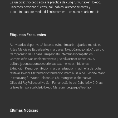
Es un colectivo dedicado a la práctica de kung-fu wu-tao en Toledo.
Hacemos personas fuertes, saludables, autoconscientes y
disciplinadas por medio del entrenamiento en nuestra arte marcial
Etiquetas Frecuentes
Actividades deportivas
Albacete
alevín
anime
arbitraje
artes marciales
Artes Marciales España
artes marciales Toledo
Campeonato Absoluto
Campeonato de España
Campeonato Interclubes
competición
Competición Nacional
convivencia juvenil
Cuenca
Cuenca 2026
cultura japonesa
curso
deporte base
examenes
exhibiciones
Exhibición Kungfu
exhibición marcial
federacion madrileña de lucha
festival Toledo
FML
formación
formación marcial
Gala del Deporte
infantil
Iniesta
Kungfu Wutao Toledo
Kuo-Shu
manga
ocio alternativo
Olías del Rey
Polideportivo San Fernando
Salto del Caballo
SMD Olías
talleres
Temporada
Toledo
Toledo Matsuri
videojuegos
Wu-Tao
Últimas Noticias