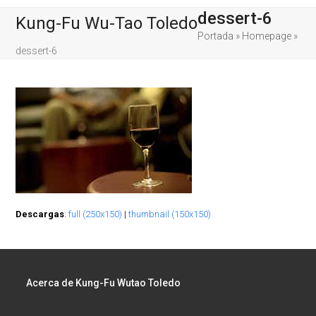
Skip
Open
Close
dessert-6
Kung-Fu Wu-Tao Toledo
to
content
mobile
mobile
Portada
»
Homepage
»
dessert-6
menu
menu
Descargas
:
full (250x150)
|
thumbnail (150x150)
Acerca de Kung-Fu Wutao Toledo