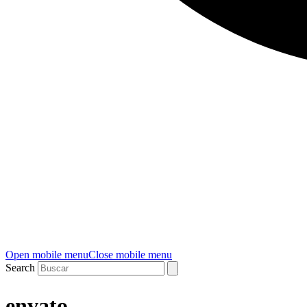
Open mobile menu
Close mobile menu
Search
envato