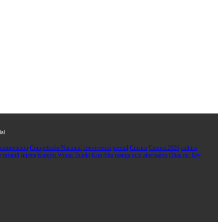
ial
competición
Competición Nacional
convivencia juvenil
Cuenca
Cuenca 2026
cultura
e
infantil
Iniesta
Kungfu Wutao Toledo
Kuo-Shu
manga
ocio alternativo
Olías del Rey