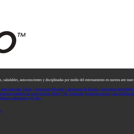
, saludables, autoconscientes y disciplinadas por medio del entrenamiento en nuestra arte marc
artes marciales Toledo
Campeonato Absoluto
Campeonato de España
Campeonato Interclubes
deracion madrileña de lucha
festival Toledo
FML
formación
formación marcial
Gala del Deport
Matsuri
videojuegos
Wu-Tao
ey