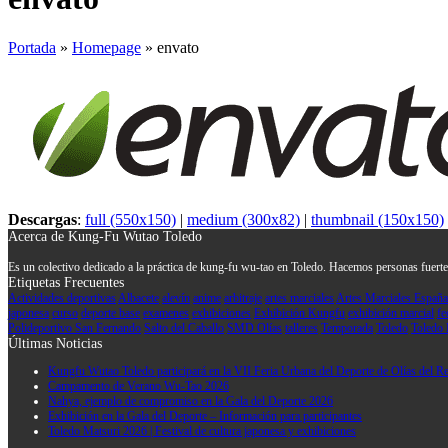
Portada
»
Homepage
»
envato
Descargas
:
full (550x150)
|
medium (300x82)
|
thumbnail (150x150)
Acerca de Kung-Fu Wutao Toledo
Es un colectivo dedicado a la práctica de kung-fu wu-tao en Toledo. Hacemos personas fuertes
Etiquetas Frecuentes
Actividades deportivas
Albacete
alevín
anime
arbitraje
artes marciales
Artes Marciales España
japonesa
curso
deporte base
examenes
exhibiciones
Exhibición Kungfu
exhibición marcial
fe
Polideportivo San Fernando
Salto del Caballo
SMD Olías
talleres
Temporada
Toledo
Toledo 
Últimas Noticias
Kungfu Wutao Toledo participará en la VII Feria Urbana del Deporte de Olías del R
Campamento de Verano Wu-Tao 2026
Nahya, ejemplo de compromiso en la Gala del Deporte 2026
Exhibición en la Gala del Deporte – Información para participantes
Toledo Matsuri 2026 | Festival de cultura japonesa y exhibiciones