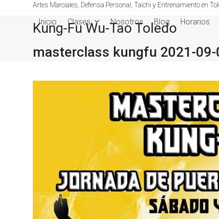
Skip
Artes Marciales, Defensa Personal, Taichi y Entrenamiento en To
to
Inicio
Clases
Nosotros
Blog
Horarios
Kung-Fu Wu-Tao Toledo
content
masterclass kungfu 2021-09-