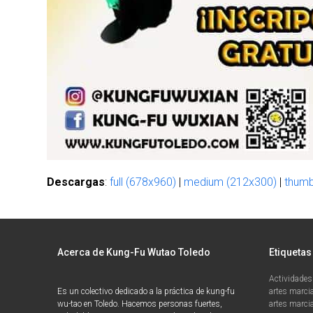
Descargas
:
full (678x960)
|
medium (212x300)
|
thumb
Acerca de Kung-Fu Wutao Toledo
Etiquetas
Actividades
Es un colectivo dedicado a la práctica de kung-fu
artes marci
wu-tao en Toledo. Hacemos personas fuertes,
artes marcia