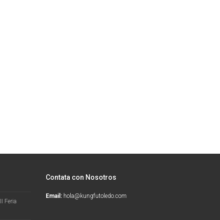
Contata con Nosotros
Email:
hola@kungfutoledo.com
I Feria