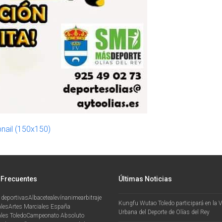
nail (150x150)
 Frecuentes
Últimas Noticias
 deportivas
Albacete
alevín
anime
arbitraje
Kungfu Wutao Toledo participará en la VI
ales
Artes Marciales España
Urbana del Deporte de Olías del Rey
les Toledo
Campeonato Absoluto