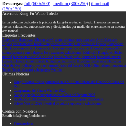
Descargas
:
full (600x500)
|
medium (300x250)
|
thumbnail
(150x150)
Acerca de Kung-Fu Wutao Toledo
Es un colectivo dedicado a la práctica de kung-fu wu-tao en Toledo. Hacemos personas
fuertes, saludables, autoconscientes y disciplinadas por medio del entrenamiento en nuestra
arte marcial
Etiquetas Frecuentes
Actividades deportivas
Albacete
alevín
anime
arbitraje
artes marciales
Artes Marciales
España
artes marciales Toledo
Campeonato Absoluto
Campeonato de España
Campeonato
Interclubes
competición
Competición Nacional
convivencia juvenil
Cuenca
Cuenca 2026
cultura japonesa
curso
deporte base
examenes
exhibiciones
Exhibición Kungfu
exhibición
marcial
federacion madrileña de lucha
festival Toledo
FML
formación
formación marcial
Gala del Deporte
infantil
Iniesta
Kungfu Wutao Toledo
Kuo-Shu
manga
ocio alternativo
Olías del Rey
Polideportivo San Fernando
Salto del Caballo
SMD Olías
talleres
Temporada
Toledo
Toledo Matsuri
videojuegos
Wu-Tao
Últimas Noticias
Kungfu Wutao Toledo participará en la VII Feria Urbana del Deporte de Olías del
Rey
Campamento de Verano Wu-Tao 2026
Nahya, ejemplo de compromiso en la Gala del Deporte 2026
Exhibición en la Gala del Deporte – Información para participantes
Toledo Matsuri 2026 | Festival de cultura japonesa y exhibiciones
Contata con Nosotros
Email:
hola@kungfutoledo.com
Patrocinadores