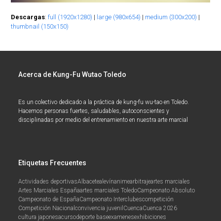
Descargas
:
full (1920x1280)
|
large (980x654)
|
medium (300x200)
|
thumbnail (150x150)
Acerca de Kung-Fu Wutao Toledo
Es un colectivo dedicado a la práctica de kung-fu wu-tao en Toledo.
Hacemos personas fuertes, saludables, autoconscientes y
disciplinadas por medio del entrenamiento en nuestra arte marcial
Etiquetas Frecuentes
Actividades deportivas
Albacete
alevín
anime
arbitraje
artes marciales
Artes Marciales España
artes marciales Toledo
Campeonato Absoluto
Campeonato de España
Campeonato Interclubes
competición
Competición Nacional
convivencia juvenil
Cuenca
Cuenca 2026
cultura japonesa
curso
deporte base
examenes
exhibiciones