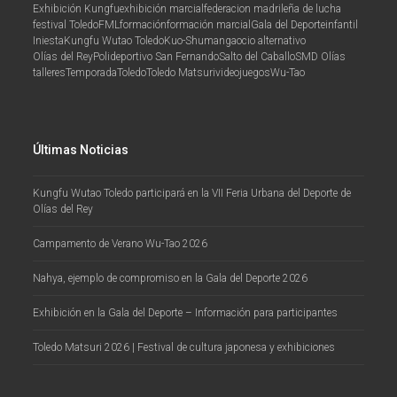
Exhibición Kungfu
exhibición marcial
federacion madrileña de lucha
festival Toledo
FML
formación
formación marcial
Gala del Deporte
infantil
Iniesta
Kungfu Wutao Toledo
Kuo-Shu
manga
ocio alternativo
Olías del Rey
Polideportivo San Fernando
Salto del Caballo
SMD Olías
talleres
Temporada
Toledo
Toledo Matsuri
videojuegos
Wu-Tao
Últimas Noticias
Kungfu Wutao Toledo participará en la VII Feria Urbana del Deporte de
Olías del Rey
Campamento de Verano Wu-Tao 2026
Nahya, ejemplo de compromiso en la Gala del Deporte 2026
Exhibición en la Gala del Deporte – Información para participantes
Toledo Matsuri 2026 | Festival de cultura japonesa y exhibiciones