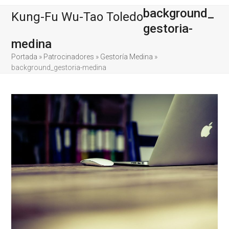
Skip
Open
Close
background_
Kung-Fu Wu-Tao Toledo
to
content
mobile
mobile
gestoria-
medina
menu
menu
Portada
»
Patrocinadores
»
Gestoría Medina
»
background_gestoria-medina