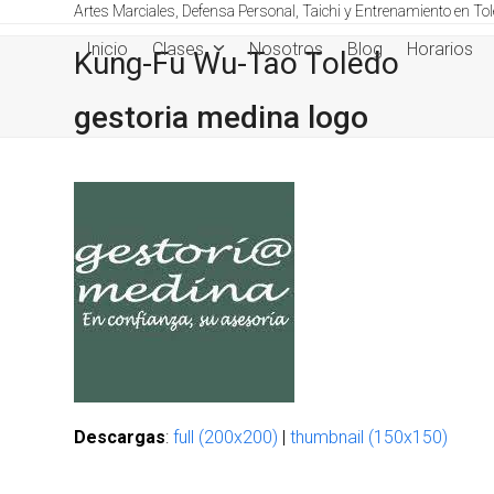
Skip
Artes Marciales, Defensa Personal, Taichi y Entrenamiento en To
to
Inicio
Clases
Nosotros
Blog
Horarios
Kung-Fu Wu-Tao Toledo
content
gestoria medina logo
Descargas
:
full (200x200)
|
thumbnail (150x150)