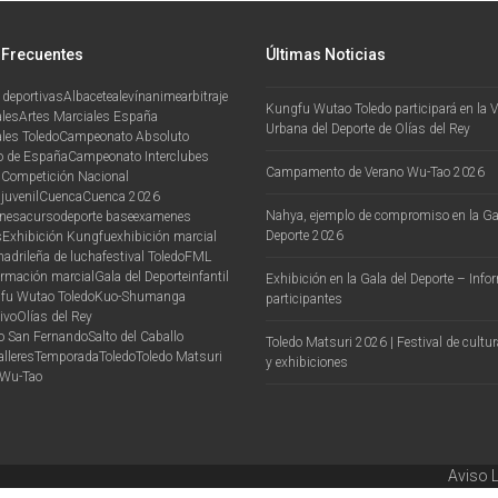
 Frecuentes
Últimas Noticias
 deportivas
Albacete
alevín
anime
arbitraje
Kungfu Wutao Toledo participará en la VI
ales
Artes Marciales España
Urbana del Deporte de Olías del Rey
les Toledo
Campeonato Absoluto
 de España
Campeonato Interclubes
Campamento de Verano Wu-Tao 2026
n
Competición Nacional
juvenil
Cuenca
Cuenca 2026
Nahya, ejemplo de compromiso en la Ga
onesa
curso
deporte base
examenes
Deporte 2026
s
Exhibición Kungfu
exhibición marcial
madrileña de lucha
festival Toledo
FML
ormación marcial
Gala del Deporte
infantil
Exhibición en la Gala del Deporte – Inf
fu Wutao Toledo
Kuo-Shu
manga
participantes
ivo
Olías del Rey
vo San Fernando
Salto del Caballo
Toledo Matsuri 2026 | Festival de cultu
alleres
Temporada
Toledo
Toledo Matsuri
y exhibiciones
Wu-Tao
Aviso 