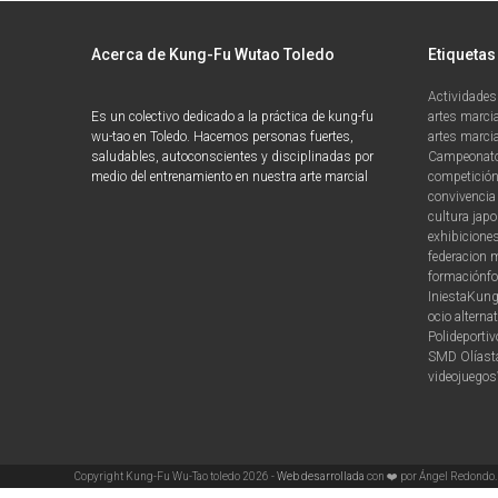
Acerca de Kung-Fu Wutao Toledo
Etiquetas
Actividades
Es un colectivo dedicado a la práctica de kung-fu
artes marci
wu-tao en Toledo. Hacemos personas fuertes,
artes marcia
saludables, autoconscientes y disciplinadas por
Campeonato
medio del entrenamiento en nuestra arte marcial
competició
convivencia 
cultura jap
exhibicione
federacion 
formación
f
Iniesta
Kung
ocio alternat
Polideporti
SMD Olías
t
videojuegos
Copyright Kung-Fu Wu-Tao toledo 2026 -
Web desarrollada
con ❤️ por Ángel Redondo.