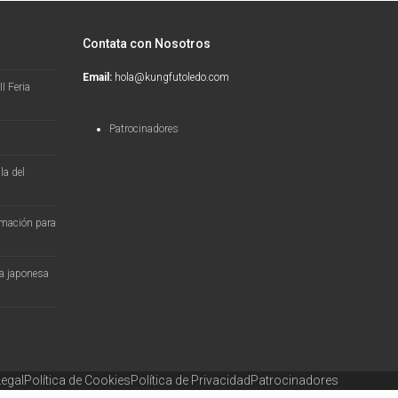
Contata con Nosotros
Email:
hola@kungfutoledo.com
I Feria
Patrocinadores
la del
ormación para
ra japonesa
Legal
Política de Cookies
Política de Privacidad
Patrocinadores