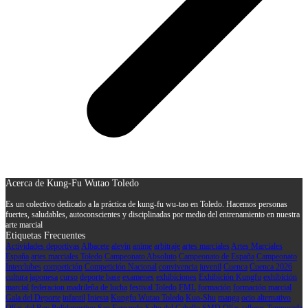
Acerca de Kung-Fu Wutao Toledo
Es un colectivo dedicado a la práctica de kung-fu wu-tao en Toledo. Hacemos personas
fuertes, saludables, autoconscientes y disciplinadas por medio del entrenamiento en nuestra
arte marcial
Etiquetas Frecuentes
Actividades deportivas
Albacete
alevín
anime
arbitraje
artes marciales
Artes Marciales
España
artes marciales Toledo
Campeonato Absoluto
Campeonato de España
Campeonato
Interclubes
competición
Competición Nacional
convivencia juvenil
Cuenca
Cuenca 2026
cultura japonesa
curso
deporte base
examenes
exhibiciones
Exhibición Kungfu
exhibición
marcial
federacion madrileña de lucha
festival Toledo
FML
formación
formación marcial
Gala del Deporte
infantil
Iniesta
Kungfu Wutao Toledo
Kuo-Shu
manga
ocio alternativo