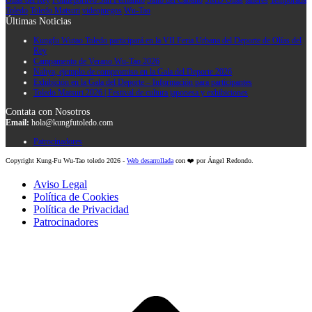
Olías del Rey
Polideportivo San Fernando
Salto del Caballo
SMD Olías
talleres
Temporada
Toledo
Toledo Matsuri
videojuegos
Wu-Tao
Últimas Noticias
Kungfu Wutao Toledo participará en la VII Feria Urbana del Deporte de Olías del
Rey
Campamento de Verano Wu-Tao 2026
Nahya, ejemplo de compromiso en la Gala del Deporte 2026
Exhibición en la Gala del Deporte – Información para participantes
Toledo Matsuri 2026 | Festival de cultura japonesa y exhibiciones
Contata con Nosotros
Email:
hola@kungfutoledo.com
Patrocinadores
Copyright Kung-Fu Wu-Tao toledo 2026 -
Web desarrollada
con ❤️ por Ángel Redondo.
Aviso Legal
Política de Cookies
Política de Privacidad
Patrocinadores