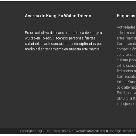
Acerca de Kung-Fu Wutao Toledo
Etiquetas
Actividades
Es un colectivo dedicado a la práctica de kung-fu
artes marci
wu-tao en Toledo. Hacemos personas fuertes,
artes marcia
saludables, autoconscientes y disciplinadas por
Campeonato
medio del entrenamiento en nuestra arte marcial
competició
convivencia 
cultura jap
exhibicione
federacion 
formación
f
Iniesta
Kung
ocio alternat
Polideporti
SMD Olías
t
videojuegos
Copyright Kung-Fu Wu-Tao toledo 2026 -
Web desarrollada
con ❤️ por Ángel Redondo.