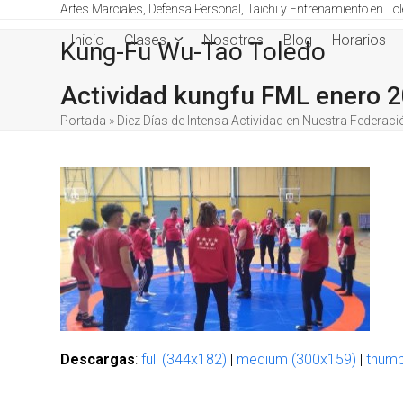
Skip
Artes Marciales, Defensa Personal, Taichi y Entrenamiento en To
to
Inicio
Clases
Nosotros
Blog
Horarios
Kung-Fu Wu-Tao Toledo
content
Actividad kungfu FML enero 
Portada
»
Diez Días de Intensa Actividad en Nuestra Federaci
Descargas
:
full (344x182)
|
medium (300x159)
|
thumb