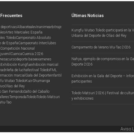
 Frecuentes
Últimas Noticias
 deportivas
Albacete
alevín
anime
arbitraje
Kungfu Wutao Toledo participará en la VI
ales
Artes Marciales España
Urbana del Deporte de Olías del Rey
les Toledo
Campeonato Absoluto
 de España
Campeonato Interclubes
Campamento de Verano Wu-Tao 2026
n
Competición Nacional
juvenil
Cuenca
Cuenca 2026
Nahya, ejemplo de compromiso en la Ga
onesa
curso
deporte base
examenes
Deporte 2026
s
Exhibición Kungfu
exhibición marcial
madrileña de lucha
festival Toledo
FML
ormación marcial
Gala del Deporte
infantil
Exhibición en la Gala del Deporte – Inf
fu Wutao Toledo
Kuo-Shu
manga
participantes
ivo
Olías del Rey
vo San Fernando
Salto del Caballo
Toledo Matsuri 2026 | Festival de cultu
alleres
Temporada
Toledo
Toledo Matsuri
y exhibiciones
Wu-Tao
Aviso 