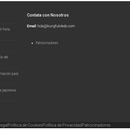
Contata con Nosotros
Email:
hola@kungfutoledo.com
I Feria
Patrocinadores
la del
ormación para
ra japonesa
Legal
Política de Cookies
Política de Privacidad
Patrocinadores