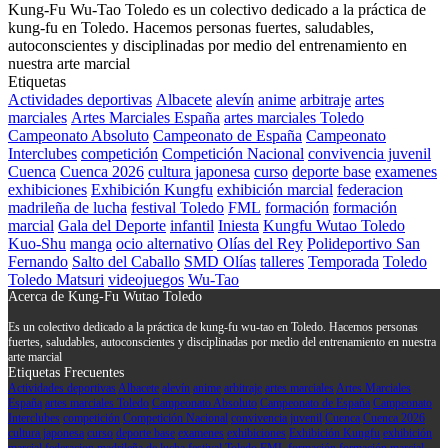
Kung-Fu Wu-Tao Toledo es un colectivo dedicado a la práctica de
kung-fu en Toledo. Hacemos personas fuertes, saludables,
autoconscientes y disciplinadas por medio del entrenamiento en
nuestra arte marcial
Etiquetas
Actividades deportivas
Albacete
alevín
anime
arbitraje
artes
marciales
Artes Marciales España
artes marciales Toledo
Campeonato Absoluto
Campeonato de España
Campeonato
Interclubes
competición
Competición Nacional
convivencia juvenil
Cuenca
Cuenca 2026
cultura japonesa
curso
deporte base
examenes
exhibiciones
Exhibición Kungfu
exhibición marcial
federacion
madrileña de lucha
festival Toledo
FML
formación
formación
marcial
Gala del Deporte
infantil
Iniesta
Kungfu Wutao Toledo
Kuo-Shu
manga
ocio alternativo
Olías del Rey
Polideportivo San
Fernando
Salto del Caballo
SMD Olías
talleres
Temporada
Toledo
Toledo Matsuri
videojuegos
Wu-Tao
Acerca de Kung-Fu Wutao Toledo
Es un colectivo dedicado a la práctica de kung-fu wu-tao en Toledo. Hacemos personas
fuertes, saludables, autoconscientes y disciplinadas por medio del entrenamiento en nuestra
arte marcial
Etiquetas Frecuentes
Actividades deportivas
Albacete
alevín
anime
arbitraje
artes marciales
Artes Marciales
España
artes marciales Toledo
Campeonato Absoluto
Campeonato de España
Campeonato
Interclubes
competición
Competición Nacional
convivencia juvenil
Cuenca
Cuenca 2026
cultura japonesa
curso
deporte base
examenes
exhibiciones
Exhibición Kungfu
exhibición
marcial
federacion madrileña de lucha
festival Toledo
FML
formación
formación marcial