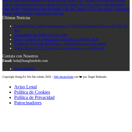
Gala del Deporte
infantil
Iniesta
Kungfu Wutao Toledo
Kuo-Shu
manga
ocio alternativo
Olías del Rey
Polideportivo San Fernando
Salto del Caballo
SMD Olías
talleres
Temporada
Toledo
Toledo Matsuri
videojuegos
Wu-Tao
Últimas Noticias
Kungfu Wutao Toledo participará en la VII Feria Urbana del Deporte de Olías del
Rey
Campamento de Verano Wu-Tao 2026
Nahya, ejemplo de compromiso en la Gala del Deporte 2026
Exhibición en la Gala del Deporte – Información para participantes
Toledo Matsuri 2026 | Festival de cultura japonesa y exhibiciones
Contata con Nosotros
Email:
hola@kungfutoledo.com
Patrocinadores
Copyright Kung-Fu Wu-Tao toledo 2026 -
Web desarrollada
con ❤️ por Ángel Redondo.
Aviso Legal
Política de Cookies
Política de Privacidad
Patrocinadores