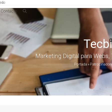
ledo
Contacto
Tecb
Marketing Digital para Webs,
Portada
»
Patrocinador