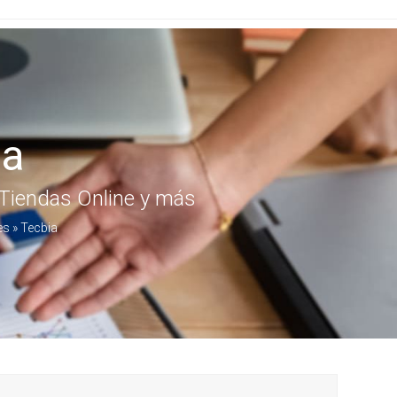
ia
 Tiendas Online y más
es
»
Tecbia