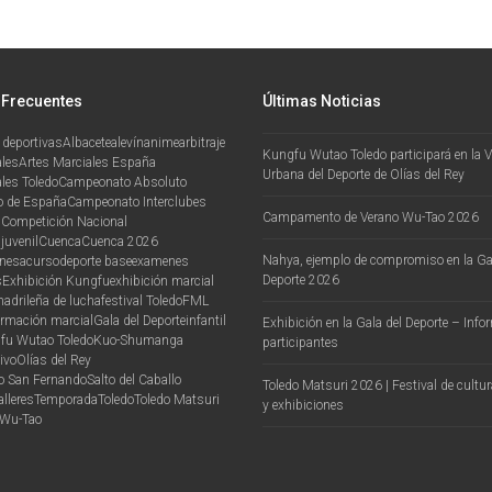
 Frecuentes
Últimas Noticias
 deportivas
Albacete
alevín
anime
arbitraje
Kungfu Wutao Toledo participará en la VI
ales
Artes Marciales España
Urbana del Deporte de Olías del Rey
les Toledo
Campeonato Absoluto
 de España
Campeonato Interclubes
Campamento de Verano Wu-Tao 2026
n
Competición Nacional
juvenil
Cuenca
Cuenca 2026
Nahya, ejemplo de compromiso en la Ga
onesa
curso
deporte base
examenes
Deporte 2026
s
Exhibición Kungfu
exhibición marcial
madrileña de lucha
festival Toledo
FML
ormación marcial
Gala del Deporte
infantil
Exhibición en la Gala del Deporte – Inf
fu Wutao Toledo
Kuo-Shu
manga
participantes
ivo
Olías del Rey
vo San Fernando
Salto del Caballo
Toledo Matsuri 2026 | Festival de cultu
alleres
Temporada
Toledo
Toledo Matsuri
y exhibiciones
Wu-Tao