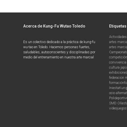
Acerca de Kung-Fu Wutao Toledo
Etiquetas
Actividades
Es un colectivo dedicado a la práctica de kung-fu
artes marci
wu-tao en Toledo. Hacemos personas fuertes,
artes marcia
saludables, autoconscientes y disciplinadas por
Campeonato
medio del entrenamiento en nuestra arte marcial
competició
convivencia 
cultura jap
exhibicione
federacion 
formación
f
Iniesta
Kung
ocio alternat
Polideporti
SMD Olías
t
videojuegos