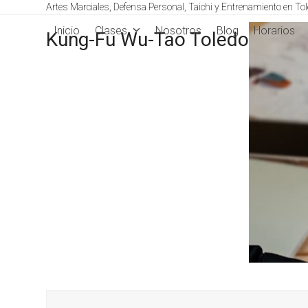
Skip
Artes Marciales, Defensa Personal, Taichi y Entrenamiento en To
to
Inicio
Clases
Nosotros
Blog
Horarios
Kung-Fu Wu-Tao Toledo
content