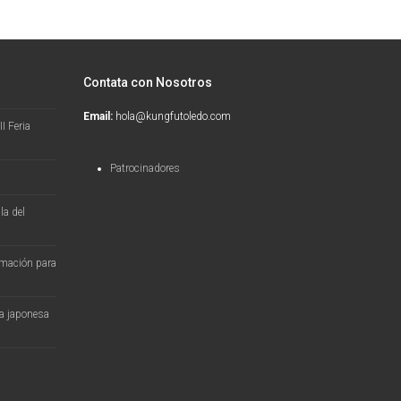
Contata con Nosotros
Email:
hola@kungfutoledo.com
I Feria
Patrocinadores
la del
ormación para
ra japonesa