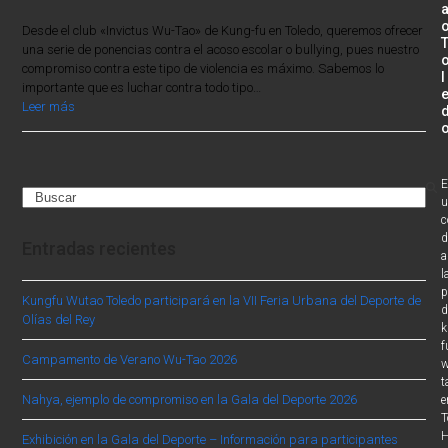
Desde el club «Invictus Wu-Tao» de Kung-fu en Toledo, queremos ofrecer
una serie de ponencias contra el acoso escolar o bullying, pues nuestro
compromiso contra este tipo de violencia es máximo. Sabemos lo
l
importante que es luchar contra todo tipo…
Leer más
E
Search
u
c
d
Entradas recientes
a
l
p
Kungfu Wutao Toledo participará en la VII Feria Urbana del Deporte de
d
Olías del Rey
k
f
Campamento de Verano Wu-Tao 2026
w
t
Nahya, ejemplo de compromiso en la Gala del Deporte 2026
e
T
H
Exhibición en la Gala del Deporte – Información para participantes