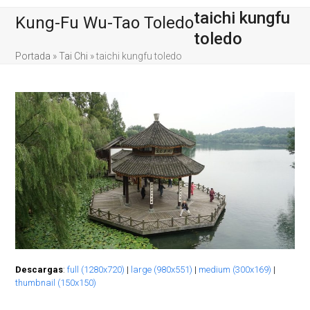
Skip
Open
Close
taichi kungfu
Kung-Fu Wu-Tao Toledo
to
content
mobile
mobile
toledo
Portada
»
Tai Chi
»
taichi kungfu toledo
menu
menu
Descargas
:
full (1280x720)
|
large (980x551)
|
medium (300x169)
|
thumbnail (150x150)