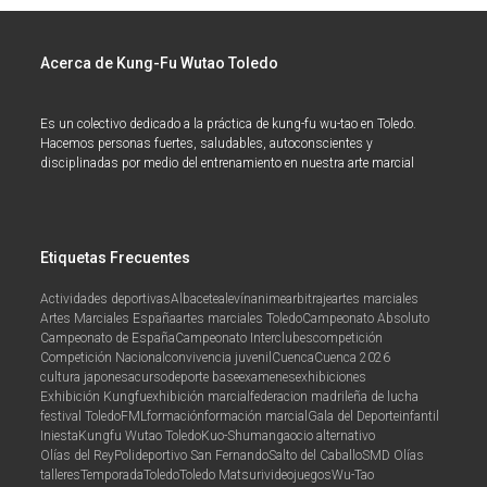
Acerca de Kung-Fu Wutao Toledo
Es un colectivo dedicado a la práctica de kung-fu wu-tao en Toledo.
Hacemos personas fuertes, saludables, autoconscientes y
disciplinadas por medio del entrenamiento en nuestra arte marcial
Etiquetas Frecuentes
Actividades deportivas
Albacete
alevín
anime
arbitraje
artes marciales
Artes Marciales España
artes marciales Toledo
Campeonato Absoluto
Campeonato de España
Campeonato Interclubes
competición
Competición Nacional
convivencia juvenil
Cuenca
Cuenca 2026
cultura japonesa
curso
deporte base
examenes
exhibiciones
Exhibición Kungfu
exhibición marcial
federacion madrileña de lucha
festival Toledo
FML
formación
formación marcial
Gala del Deporte
infantil
Iniesta
Kungfu Wutao Toledo
Kuo-Shu
manga
ocio alternativo
Olías del Rey
Polideportivo San Fernando
Salto del Caballo
SMD Olías
talleres
Temporada
Toledo
Toledo Matsuri
videojuegos
Wu-Tao