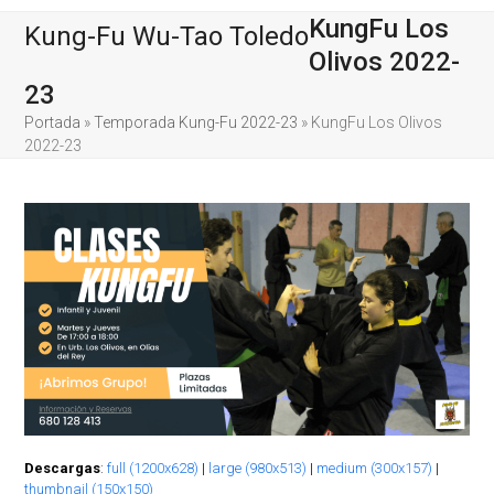
Skip
Open
Close
KungFu Los
Kung-Fu Wu-Tao Toledo
to
content
mobile
mobile
Olivos 2022-
23
menu
menu
Portada
»
Temporada Kung-Fu 2022-23
»
KungFu Los Olivos
2022-23
Descargas
:
full (1200x628)
|
large (980x513)
|
medium (300x157)
|
thumbnail (150x150)