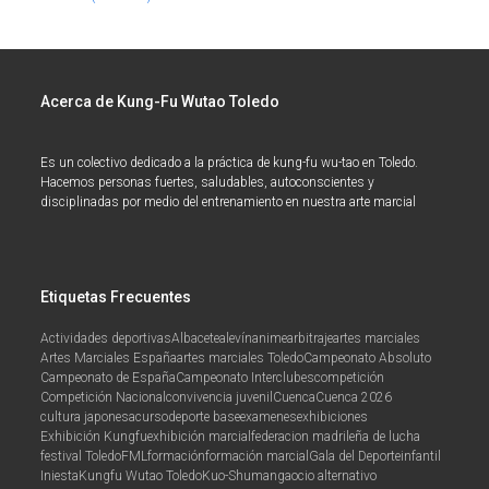
Acerca de Kung-Fu Wutao Toledo
Es un colectivo dedicado a la práctica de kung-fu wu-tao en Toledo.
Hacemos personas fuertes, saludables, autoconscientes y
disciplinadas por medio del entrenamiento en nuestra arte marcial
Etiquetas Frecuentes
Actividades deportivas
Albacete
alevín
anime
arbitraje
artes marciales
Artes Marciales España
artes marciales Toledo
Campeonato Absoluto
Campeonato de España
Campeonato Interclubes
competición
Competición Nacional
convivencia juvenil
Cuenca
Cuenca 2026
cultura japonesa
curso
deporte base
examenes
exhibiciones
Exhibición Kungfu
exhibición marcial
federacion madrileña de lucha
festival Toledo
FML
formación
formación marcial
Gala del Deporte
infantil
Iniesta
Kungfu Wutao Toledo
Kuo-Shu
manga
ocio alternativo