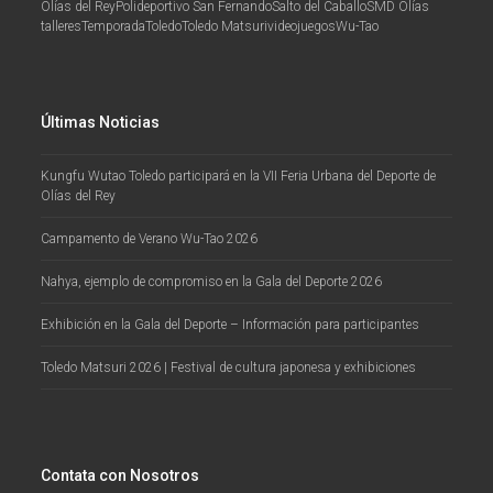
Olías del Rey
Polideportivo San Fernando
Salto del Caballo
SMD Olías
talleres
Temporada
Toledo
Toledo Matsuri
videojuegos
Wu-Tao
Últimas Noticias
Kungfu Wutao Toledo participará en la VII Feria Urbana del Deporte de
Olías del Rey
Campamento de Verano Wu-Tao 2026
Nahya, ejemplo de compromiso en la Gala del Deporte 2026
Exhibición en la Gala del Deporte – Información para participantes
Toledo Matsuri 2026 | Festival de cultura japonesa y exhibiciones
Contata con Nosotros