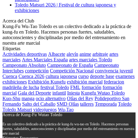
Toledo Matsuri 2026 | Festival de cultura japonesa y
exhibiciones
Acerca del Club
Kung-Fu Wu-Tao Toledo es un colectivo dedicado a la práctica de
kung-fu en Toledo. Hacemos personas fuertes, saludables,
autoconscientes y disciplinadas por medio del entrenamiento en
nuestra arte marcial
Etiquetas
Actividades deportivas
Albacete
alevín
anime
arbitraje
artes
marciales
Artes Marciales España
artes marciales Toledo
Campeonato Absoluto
Campeonato de España
Campeonato
Interclubes
competición
Competición Nacional
convivencia juvenil
Cuenca
Cuenca 2026
cultura japonesa
curso
deporte base
examenes
exhibiciones
Exhibición Kungfu
exhibición marcial
federacion
madrileña de lucha
festival Toledo
FML
formación
formación
marcial
Gala del Deporte
infantil
Iniesta
Kungfu Wutao Toledo
Kuo-Shu
manga
ocio alternativo
Olías del Rey
Polideportivo San
Fernando
Salto del Caballo
SMD Olías
talleres
Temporada
Toledo
Toledo Matsuri
videojuegos
Wu-Tao
Acerca de Kung-Fu Wutao Toledo
Es un colectivo dedicado a la práctica de kung-fu wu-tao en Toledo. Hacemos personas
fuertes, saludables, autoconscientes y disciplinadas por medio del entrenamiento en nuestra
arte marcial