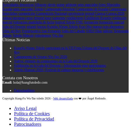
Etiquetas Frecuentes
Actividades deportivas
Albacete
alevín
anime
arbitraje
artes marciales
Artes Marciales
España
artes marciales Toledo
Campeonato Absoluto
Campeonato de España
Campeonato
Interclubes
competición
Competición Nacional
convivencia juvenil
Cuenca
Cuenca 2026
cultura japonesa
curso
deporte base
examenes
exhibiciones
Exhibición Kungfu
exhibición
marcial
federacion madrileña de lucha
festival Toledo
FML
formación
formación marcial
Gala del Deporte
infantil
Iniesta
Kungfu Wutao Toledo
Kuo-Shu
manga
ocio alternativo
Olías del Rey
Polideportivo San Fernando
Salto del Caballo
SMD Olías
talleres
Temporada
Toledo
Toledo Matsuri
videojuegos
Wu-Tao
Últimas Noticias
Kungfu Wutao Toledo participará en la VII Feria Urbana del Deporte de Olías del
Rey
Campamento de Verano Wu-Tao 2026
Nahya, ejemplo de compromiso en la Gala del Deporte 2026
Exhibición en la Gala del Deporte – Información para participantes
Toledo Matsuri 2026 | Festival de cultura japonesa y exhibiciones
Contata con Nosotros
Email:
hola@kungfutoledo.com
Patrocinadores
Copyright Kung-Fu Wu-Tao toledo 2026 -
Web desarrollada
con ❤️ por Ángel Redondo.
Aviso Legal
Política de Cookies
Política de Privacidad
Patrocinadores