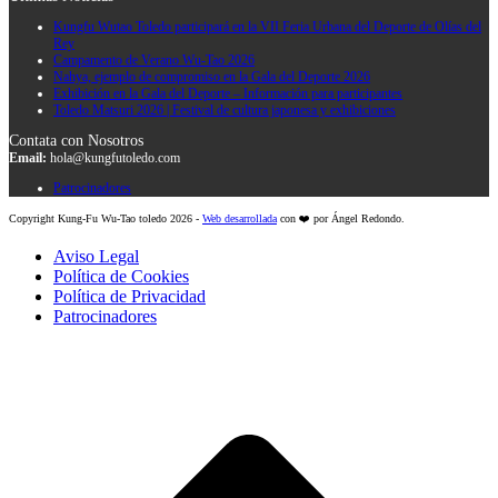
Kungfu Wutao Toledo participará en la VII Feria Urbana del Deporte de Olías del
Rey
Campamento de Verano Wu-Tao 2026
Nahya, ejemplo de compromiso en la Gala del Deporte 2026
Exhibición en la Gala del Deporte – Información para participantes
Toledo Matsuri 2026 | Festival de cultura japonesa y exhibiciones
Contata con Nosotros
Email:
hola@kungfutoledo.com
Patrocinadores
Copyright Kung-Fu Wu-Tao toledo 2026 -
Web desarrollada
con ❤️ por Ángel Redondo.
Aviso Legal
Política de Cookies
Política de Privacidad
Patrocinadores