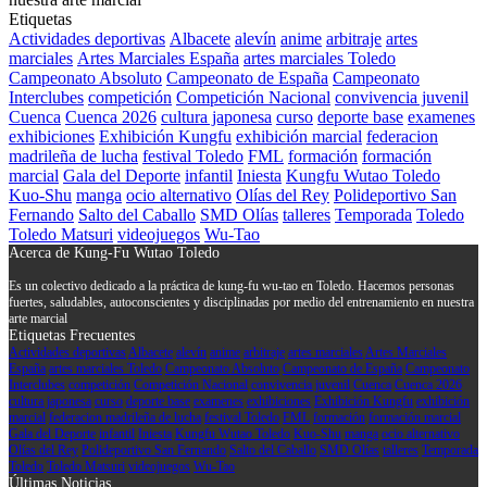
Etiquetas
Actividades deportivas
Albacete
alevín
anime
arbitraje
artes
marciales
Artes Marciales España
artes marciales Toledo
Campeonato Absoluto
Campeonato de España
Campeonato
Interclubes
competición
Competición Nacional
convivencia juvenil
Cuenca
Cuenca 2026
cultura japonesa
curso
deporte base
examenes
exhibiciones
Exhibición Kungfu
exhibición marcial
federacion
madrileña de lucha
festival Toledo
FML
formación
formación
marcial
Gala del Deporte
infantil
Iniesta
Kungfu Wutao Toledo
Kuo-Shu
manga
ocio alternativo
Olías del Rey
Polideportivo San
Fernando
Salto del Caballo
SMD Olías
talleres
Temporada
Toledo
Toledo Matsuri
videojuegos
Wu-Tao
Acerca de Kung-Fu Wutao Toledo
Es un colectivo dedicado a la práctica de kung-fu wu-tao en Toledo. Hacemos personas
fuertes, saludables, autoconscientes y disciplinadas por medio del entrenamiento en nuestra
arte marcial
Etiquetas Frecuentes
Actividades deportivas
Albacete
alevín
anime
arbitraje
artes marciales
Artes Marciales
España
artes marciales Toledo
Campeonato Absoluto
Campeonato de España
Campeonato
Interclubes
competición
Competición Nacional
convivencia juvenil
Cuenca
Cuenca 2026
cultura japonesa
curso
deporte base
examenes
exhibiciones
Exhibición Kungfu
exhibición
marcial
federacion madrileña de lucha
festival Toledo
FML
formación
formación marcial
Gala del Deporte
infantil
Iniesta
Kungfu Wutao Toledo
Kuo-Shu
manga
ocio alternativo
Olías del Rey
Polideportivo San Fernando
Salto del Caballo
SMD Olías
talleres
Temporada
Toledo
Toledo Matsuri
videojuegos
Wu-Tao
Últimas Noticias